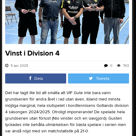
Vinst i Division 4
5 apr 2025
0
763
Dela
Tweeta
Det har tagit lite tid att smälta att VIF Gute inte bara vann
grundserien för andra året i rad utan även, ibland med minsta
möjliga marginal, hela slutspelet i bordtennisens Gotlands division
4 säsongen 2024/2025. Otroligt imponerande! De spelade hela
grundserien utan förlust (Nio vinster och en oavgjord). Gusten
lyckades inte behålla utmärkelsen för bästa spelare i serien men
var ändå nöjd med sin matchstatistik på 21-0.