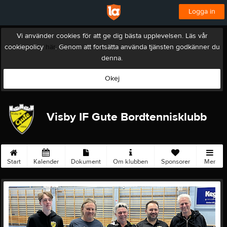
Logga in
Vi använder cookies för att ge dig bästa upplevelsen. Läs vår
cookiepolicy
här
. Genom att fortsätta använda tjänsten godkänner du
denna.
Okej
Visby IF Gute Bordtennisklubb
Start
Kalender
Dokument
Om klubben
Sponsorer
Mer