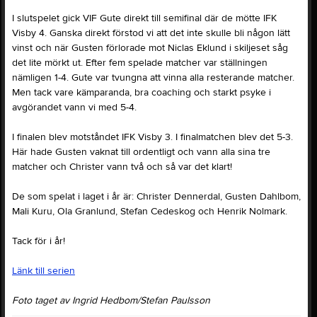
I slutspelet gick VIF Gute direkt till semifinal där de mötte IFK
Visby 4. Ganska direkt förstod vi att det inte skulle bli någon lätt
vinst och när Gusten förlorade mot Niclas Eklund i skiljeset såg
det lite mörkt ut. Efter fem spelade matcher var ställningen
nämligen 1-4. Gute var tvungna att vinna alla resterande matcher.
Men tack vare kämparanda, bra coaching och starkt psyke i
avgörandet vann vi med 5-4.
I finalen blev motståndet IFK Visby 3. I finalmatchen blev det 5-3.
Här hade Gusten vaknat till ordentligt och vann alla sina tre
matcher och Christer vann två och så var det klart!
De som spelat i laget i år är: Christer Dennerdal, Gusten Dahlbom,
Mali Kuru, Ola Granlund, Stefan Cedeskog och Henrik Nolmark.
Tack för i år!
Länk till serien
Foto taget av Ingrid Hedbom/Stefan Paulsson