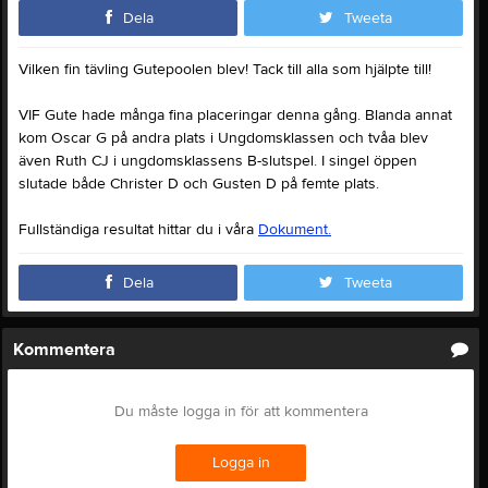
Dela
Tweeta
Vilken fin tävling Gutepoolen blev! Tack till alla som hjälpte till!
VIF Gute hade många fina placeringar denna gång. Blanda annat
kom Oscar G på andra plats i Ungdomsklassen och tvåa blev
även Ruth CJ i ungdomsklassens B-slutspel. I singel öppen
slutade både Christer D och Gusten D på femte plats.
Fullständiga resultat hittar du i våra
Dokument.
Dela
Tweeta
Kommentera
Du måste logga in för att kommentera
Logga in