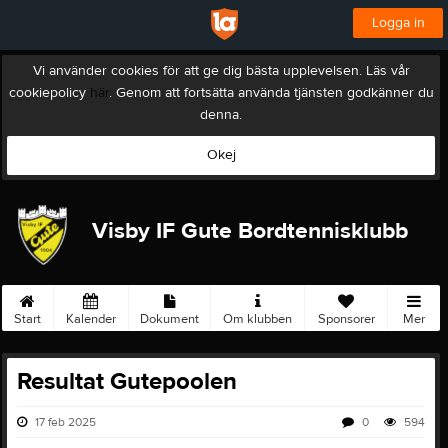
Logga in
Vi använder cookies för att ge dig bästa upplevelsen. Läs vår
cookiepolicy
här
. Genom att fortsätta använda tjänsten godkänner du
denna.
Okej
Visby IF Gute Bordtennisklubb
Start
Kalender
Dokument
Om klubben
Sponsorer
Mer
Resultat Gutepoolen
17 feb 2025
0
594